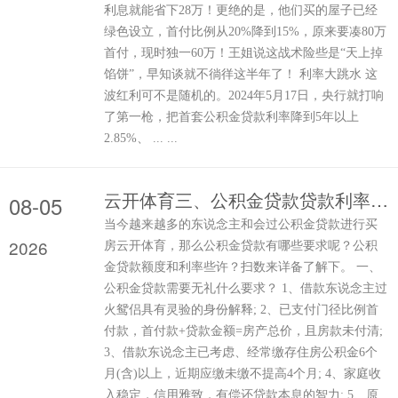
利息就能省下28万！更绝的是，他们买的屋子已经
绿色设立，首付比例从20%降到15%，原来要凑80万
首付，现时独一60万！王姐说这战术险些是“天上掉
馅饼”，早知谈就不徜徉这半年了！ 利率大跳水 这
波红利可不是随机的。2024年5月17日，央行就打响
了第一枪，把首套公积金贷款利率降到5年以上
2.85%、 ... ...
云开体育三、公积金贷款贷款利率1、5年及以内-开云官网kaiyun皇马赞助商 (中国)官方网站 登录入口
08-05
当今越来越多的东说念主和会过公积金贷款进行买
2026
房云开体育，那么公积金贷款有哪些要求呢？公积
金贷款额度和利率些许？扫数来详备了解下。 一、
公积金贷款需要无礼什么要求？ 1、借款东说念主过
火鸳侣具有灵验的身份解释; 2、已支付门径比例首
付款，首付款+贷款金额=房产总价，且房款未付清;
3、借款东说念主已考虑、经常缴存住房公积金6个
月(含)以上，近期应缴未缴不提高4个月; 4、家庭收
入稳定，信用雅致，有偿还贷款本息的智力; 5、原