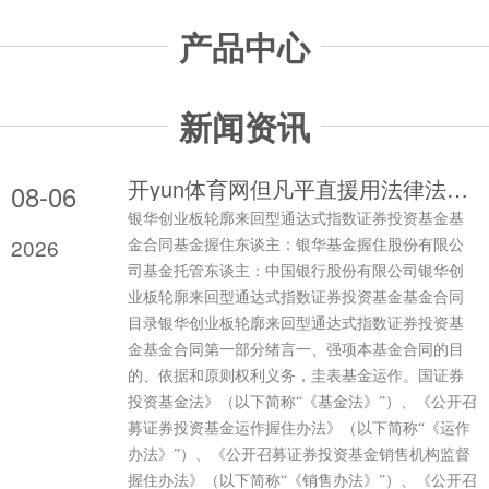
产品中心
新闻资讯
开yun体育网但凡平直援用法律法例或监管功令的部分-开云官网kaiyun皇马赞助商 (中国)官方网站 登录入口
08-06
银华创业板轮廓来回型通达式指数证券投资基金基
2026
金合同基金握住东谈主：银华基金握住股份有限公
司基金托管东谈主：中国银行股份有限公司银华创
业板轮廓来回型通达式指数证券投资基金基金合同
目录银华创业板轮廓来回型通达式指数证券投资基
金基金合同第一部分绪言一、强项本基金合同的目
的、依据和原则权利义务，圭表基金运作。国证券
投资基金法》（以下简称“《基金法》”）、《公开召
募证券投资基金运作握住办法》（以下简称“《运作
办法》”）、《公开召募证券投资基金销售机构监督
握住办法》（以下简称“《销售办法》”）、《公开召